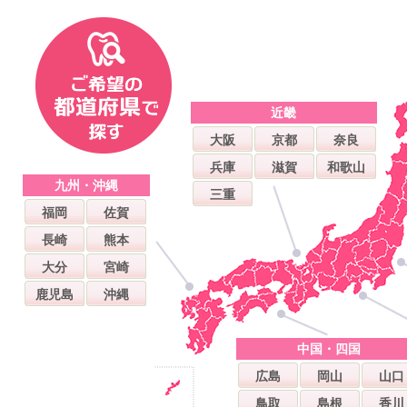
近畿
大阪
京都
奈良
兵庫
滋賀
和歌山
九州・沖縄
三重
福岡
佐賀
長崎
熊本
大分
宮崎
鹿児島
沖縄
中国・四国
広島
岡山
山口
鳥取
島根
香川