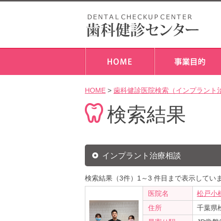
HOME
>
歯科健診医院検索（インプラント
検索結果
インプラント治療相談
検索結果（3件）1～3 件目まで表示してい
医院名
松戸小
住所
千葉県松