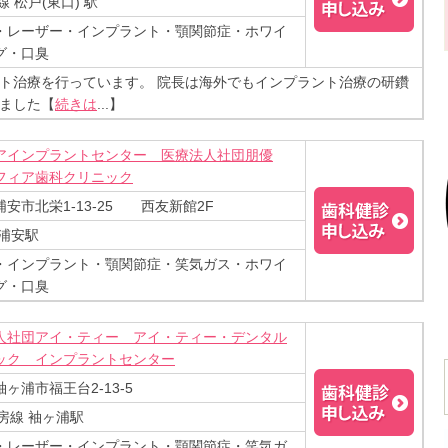
線 松戸(東口) 駅
・レーザー・インプラント・顎関節症・ホワイ
グ・口臭
ト治療を行っています。 院長は海外でもインプラント治療の研鑽
ました【
続きは
...】
アインプラントセンター 医療法人社団朋優
フィア歯科クリニック
安市北栄1-13-25 西友新館2F
 浦安駅
・インプラント・顎関節症・笑気ガス・ホワイ
グ・口臭
人社団アイ・ティー アイ・ティー・デンタル
ック インプラントセンター
ヶ浦市福王台2-13-5
房線 袖ヶ浦駅
・レーザー・インプラント・顎関節症・笑気ガ