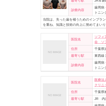
最寄り駅
JR常磐
歯周病
診療内容
トニン
当院は、失った歯を補うためのインプラン
を重ね、知識と技術の向上に努めてまいり
ソフィ
医院名
会 ソ
住所
千葉県浦
最寄り駅
東西線
歯周病
診療内容
トニン
医療法
医院名
クリニ
住所
千葉県袖
最寄り駅
JR 内
歯周病