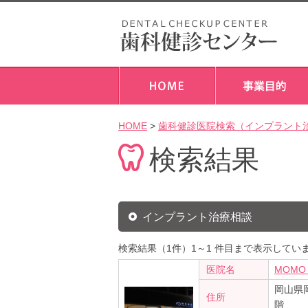
HOME
>
歯科健診医院検索（インプラント
検索結果
インプラント治療相談
検索結果（1件）1～1 件目まで表示してい
医院名
MOMO 
岡山県
住所
階