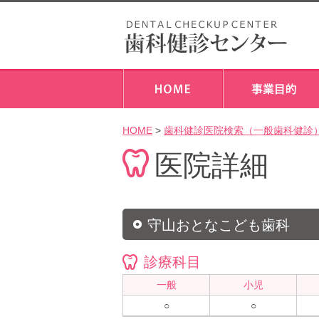
HOME
>
歯科健診医院検索（一般歯科健診
医院詳細
守山おとなこども歯科
診療科目
一般
小児
○
○