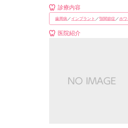
診療内容
歯周病
／
インプラント
／
顎関節症
／
ホワ
医院紹介