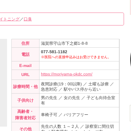
イトニング
／
口臭
住所
滋賀県守山市下之郷1-8-8
077-581-1182
電話
※医院への直接申込みはお受けできません。
E-mail
https://moriyama-okdc.com/
URL
夜間診療(19：00以降) ／ 土曜も診療 ／
診療時間・他
急患対応 ／ 駅やバス停から近い
男の先生 ／ 女の先生 ／ 子ども向待合室
子供向け
有
高齢者・
車椅子可 ／ バリアフリー
障害者対応
先生の人数 １～２人 ／ 診察室に間仕切
その他