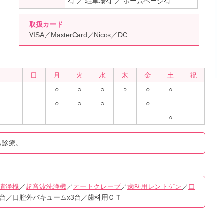
有 ／ 駐車場有 ／ ホームページ有
取扱カード
VISA／MasterCard／Nicos／DC
日
月
火
水
木
金
土
祝
○
○
○
○
○
○
○
○
○
○
○
0も診療。
清浄機
／
超音波洗浄機
／
オートクレーブ
／
歯科用レントゲン
／
口
3台／口腔外バキュームx3台／歯科用ＣＴ